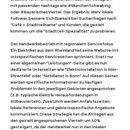
mit passenden Hashtags wie #MünchenSchwabing
oder #BayerischesViertel. Das Ergebnis: Mehr lokale
Follower, bessere Sichtbarkeit bei Suchanfragen nach
"Café + Stadtteilname" und Kunden, die gezielt
kommen, um die "Stadtteil-Spezialität" zu probieren.
Der Handwerksbetrieb mit regionalem Servicefokus
Ein Elektriker aus dem Rheinland hat seine Website mit
ortsspezifischen Serviceseiten optimiert. Statt nur
einer allgemeinen "Leistungen"-Seite gibt es nun
dedizierte Unterseiten wie "Elektroinstallation in Köln-
Ehrenfeld" oder "Notdienst in Bonn". Auf diesen Seiten
werden spezifische Informationen zu häufigen
Problemen in den jeweiligen Gebieten angesprochen
(z.B. typische Elektrik-Herausforderungen in
Altbauvierteln). Zusätzlich werden Anfahrtszeiten,
lokale Referenzen und gebietsspezifische Angebote
kommuniziert. Diese Strategie hat die Anfragen aus
den gezielt angesprochenen Vierteln um 40%
gesteigert, da der Handwerker nun in den lokalen