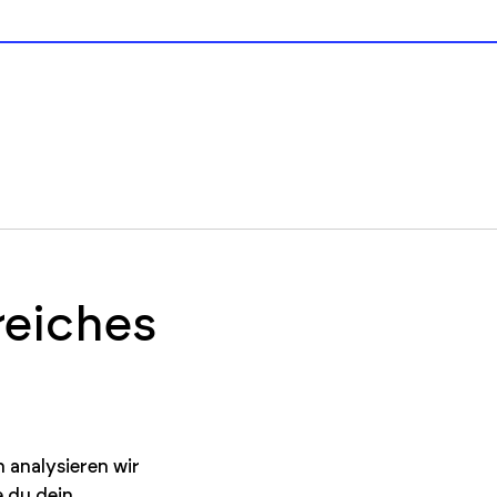
reiches
 analysieren wir
e du dein