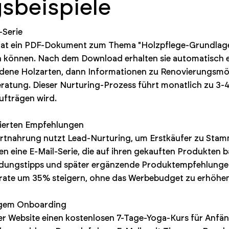
beispiele
-Serie
 hat ein PDF-Dokument zum Thema "Holzpflege-Grundlagen"
n können. Nach dem Download erhalten sie automatisch ei
edene Holzarten, dann Informationen zu Renovierungsmögl
eratung. Dieser Nurturing-Prozess führt monatlich zu 3
ufträgen wird.
sierten Empfehlungen
portnahrung nutzt Lead-Nurturing, um Erstkäufer zu St
n eine E-Mail-Serie, die auf ihren gekauften Produkten b
dungstipps und später ergänzende Produktempfehlungen
rate um 35% steigern, ohne das Werbebudget zu erhöhen
figem Onboarding
hrer Website einen kostenlosen 7-Tage-Yoga-Kurs für Anfän