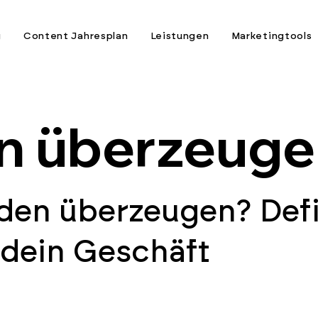
g
Content Jahresplan
Leistungen
Marketingtools
n überzeuge
den überzeugen? Defi
r dein Geschäft