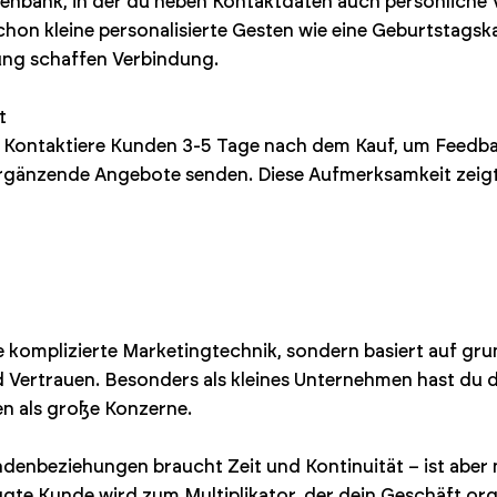
enbank, in der du neben Kontaktdaten auch persönliche V
chon kleine personalisierte Gesten wie eine Geburtstagska
ng schaffen Verbindung.
t
: Kontaktiere Kunden 3-5 Tage nach dem Kauf, um Feedb
ergänzende Angebote senden. Diese Aufmerksamkeit zeigt,
e komplizierte Marketingtechnik, sondern basiert auf g
d Vertrauen. Besonders als kleines Unternehmen hast du d
en als große Konzerne.
nbeziehungen braucht Zeit und Kontinuität – ist aber na
gte Kunde wird zum Multiplikator, der dein Geschäft org