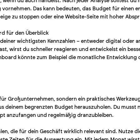
l, wenn du auch handelst. Nach jeder Analyse solltest du
vornehmen. Das kann bedeuten, das Budget für einen er
eige zu stoppen oder eine Website-Seite mit hoher Abspr
rd für den Überblick
ht deiner wichtigsten Kennzahlen – entweder digital oder 
ast, wirst du schneller reagieren und entwickelst ein bess
board könnte zum Beispiel die monatliche Entwicklung d
für Großunternehmen, sondern ein praktisches Werkzeug,
aus deinem begrenzten Budget herauszuholen. Du musst 
aupt anzufangen und regelmäßig dranzubleiben.
n, die für dein Geschäft wirklich relevant sind. Nutze die
ste Zeiten für die Auswertung ein. Mit jedem Monat wirs