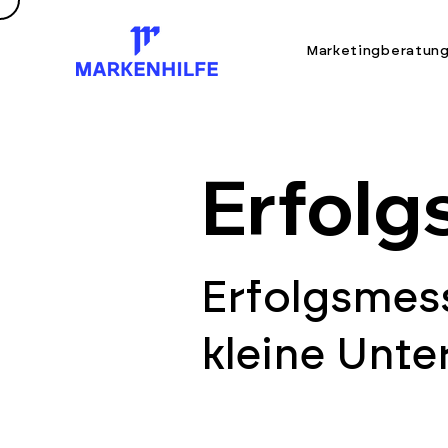
Marketingberatun
Erfol
Erfolgsmess
kleine Unt