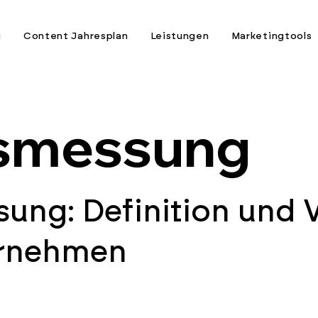
g
Content Jahresplan
Leistungen
Marketingtools
gsmessung
ung: Definition und V
ernehmen