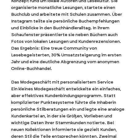
Konzept rund um lokale Autoren und Lesekultur. Sie
organisierte monatliche Lesungen, startete einen
Buchclub und arbeitete mit Schulen zusammen. Über
Instagram teilte sie persönliche Buchempfehlungen
und Einblicke in den Buchhändleralltag. In ihrem
Schaufenster präsentierte sie neben Büchern auch
Fotos von lokalen Lesungen und Kundenrezensionen.
Das Ergebnis: Eine treue Community von
Lesebegeisterten, 30% Umsatzsteigerung im ersten
Jahr und eine deutliche Abgrenzung vom anonymen
Online-Buchhandel.
Das Modegeschäft mit personalisiertem Service
Ein kleines Modegeschäft entwickelte ein einfaches,
aber effektives Kundenbindungsprogramm. Statt
komplizierter Punktesysteme führte die Inhaberin
persönliche Stilberatungen ein und legte eine analoge
Kundenkartei an, in der sie Größen, Vorlieben und
wichtige Daten ihrer Stammkunden notierte. Bei
neuen Kollektionen informierte sie gezielt Kunden,
deren Stil die Teile entsprechen könnten. Zweimal