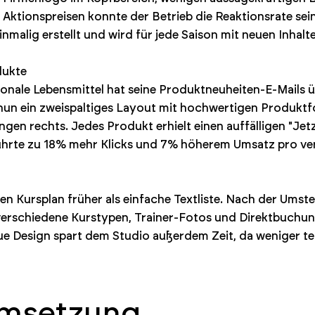
Aktionspreisen konnte der Betrieb die Reaktionsrate s
nmalig erstellt und wird für jede Saison mit neuen Inhalte
dukte
ionale Lebensmittel hat seine Produktneuheiten-E-Mails üb
un ein zweispaltiges Layout mit hochwertigen Produktfo
en rechts. Jedes Produkt erhielt einen auffälligen "Jet
ührte zu 18% mehr Klicks und 7% höherem Umsatz pro ver
n Kursplan früher als einfache Textliste. Nach der Umstell
verschiedene Kurstypen, Trainer-Fotos und Direktbuchun
 Design spart dem Studio außerdem Zeit, da weniger te
Umsetzung