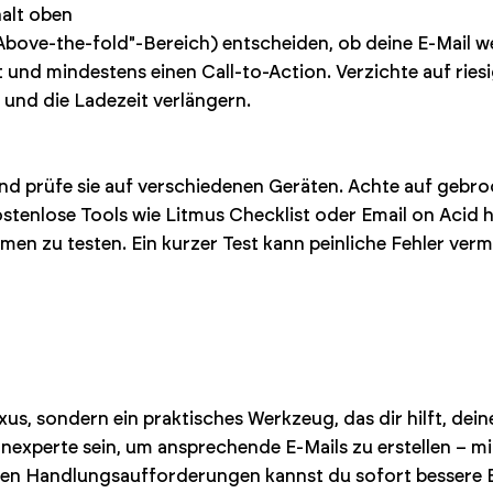
halt oben
Above-the-fold"-Bereich) entscheiden, ob deine E-Mail wei
 und mindestens einen Call-to-Action. Verzichte auf riesi
und die Ladezeit verlängern.
 und prüfe sie auf verschiedenen Geräten. Achte auf gebr
ostenlose Tools wie Litmus Checklist oder Email on Acid he
n zu testen. Ein kurzer Test kann peinliche Fehler ver
xus, sondern ein praktisches Werkzeug, das dir hilft, de
gnexperte sein, um ansprechende E-Mails zu erstellen – mi
ren Handlungsaufforderungen kannst du sofort bessere Er