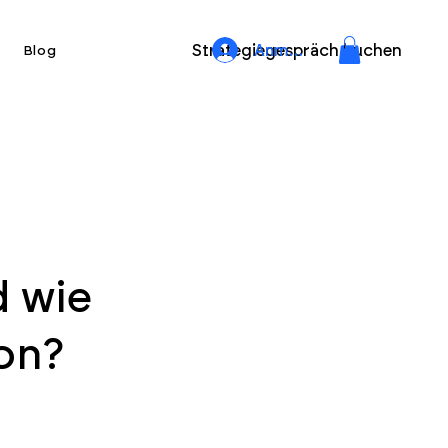
Strategiegespräch buchen
Anmelden
Blog
d wie
on?